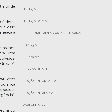
8 e onde
JUSTIÇA
JUSTIÇA SOCIAL
 federal,
so a esse
ameaça a
LEI DE DIRETRIZES ORCAMENTÁRIAS
LGBTQIA+
etas aos
para uma
LULA 2022
volvidos,
 Grosso”,
MEIO AMBIENTE
tal vem
MOÇÃO DE APLAUSO
egurança
mpedidas
MOÇÃO DE PESAR
rgência”,
PARLAMENTO
reunindo