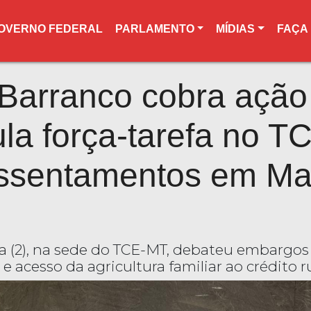
OVERNO FEDERAL
PARLAMENTO
MÍDIAS
FAÇA
 Barranco cobra ação
la força-tarefa no T
assentamentos em Ma
ra (2), na sede do TCE-MT, debateu embargos
e acesso da agricultura familiar ao crédito r