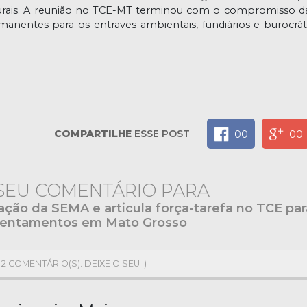
rurais. A reunião no TCE-MT terminou com o compromisso da
manentes para os entraves ambientais, fundiários e burocrát
COMPARTILHE
ESSE POST
00
00
 SEU COMENTÁRIO PARA
ação da SEMA e articula força-tarefa no TCE par
ssentamentos em Mato Grosso
2 COMENTÁRIO(S). DEIXE O SEU :)