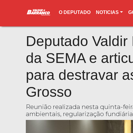
O DEPUTADO
NOTICIAS
G
Deputado Valdir
da SEMA e articu
para destravar 
Grosso
Reunião realizada nesta quinta-fei
ambientais, regularização fundiária 