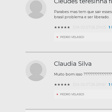
Cleudes teresinha f
Parabes mas tem que sair esse
brasil problema e ser liberado.
★★★★★
DIA 02.07.26 21h05
1
G
PEDRO VELASCO
Claudia Silva
Muito bom isso ????????????????
★★★★★
DIA 02.07.26 20h51
1
G
PEDRO VELASCO