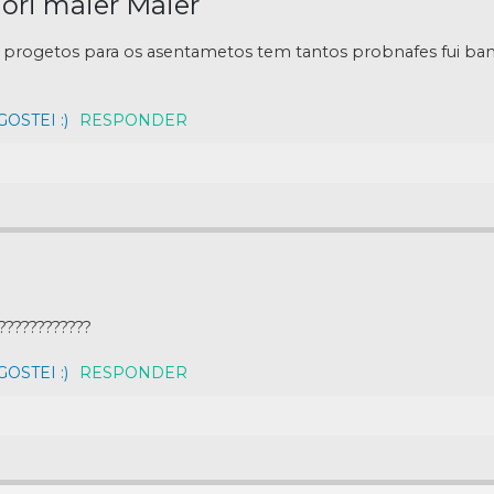
iori maier Maier
s progetos para os asentametos tem tantos probnafes fui ba
OSTEI :)
RESPONDER
????????????
OSTEI :)
RESPONDER