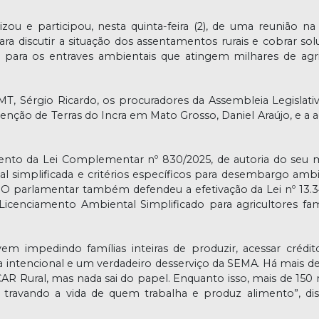
zou e participou, nesta quinta-feira (2), de uma reunião na
a discutir a situação dos assentamentos rurais e cobrar sol
para os entraves ambientais que atingem milhares de agri
T, Sérgio Ricardo, os procuradores da Assembleia Legislati
tenção de Terras do Incra em Mato Grosso, Daniel Araújo, e a
ento da Lei Complementar nº 830/2025, de autoria do seu 
l simplificada e critérios específicos para desembargo ambi
O parlamentar também defendeu a efetivação da Lei nº 13.3
icenciamento Ambiental Simplificado para agricultores fami
m impedindo famílias inteiras de produzir, acessar crédito
 intencional e um verdadeiro desserviço da SEMA. Há mais de
Rural, mas nada sai do papel. Enquanto isso, mais de 150 
 travando a vida de quem trabalha e produz alimento”, di