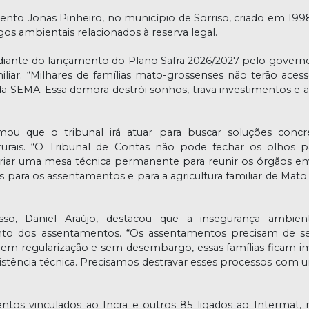
to Jonas Pinheiro, no município de Sorriso, criado em 199
s ambientais relacionados à reserva legal.
 diante do lançamento do Plano Safra 2026/2027 pelo governo
iliar. “Milhares de famílias mato-grossenses não terão aces
da SEMA. Essa demora destrói sonhos, trava investimentos e 
mou que o tribunal irá atuar para buscar soluções concr
urais. “O Tribunal de Contas não pode fechar os olhos 
 criar uma mesa técnica permanente para reunir os órgãos en
as para os assentamentos e para a agricultura familiar de Mato
o, Daniel Araújo, destacou que a insegurança ambien
o dos assentamentos. “Os assentamentos precisam de s
 Sem regularização e sem desembargo, essas famílias ficam i
sistência técnica. Precisamos destravar esses processos com u
tos vinculados ao Incra e outros 85 ligados ao Intermat, 