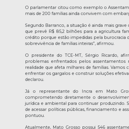
O parlamentar citou como exemplo o Assentamen
mais de 200 famílias ainda convivem com embargo
Segundo Barranco, a situação é ainda mais grave
que prevê R$ 85,2 bilhões para a agricultura fam
crédito porque estão impedidas pela burocracia 
sobrevivência de famílias inteiras”, afirmou.
O presidente do TCE-MT, Sérgio Ricardo, afir
problemas enfrentados pelos assentamentos r
realidade que afeta milhares de famílias. Vamos
enfrentar os gargalos e construir soluções efetiv
declarou.
Já o representante do Incra em Mato Gross
comprometendo diretamente o desenvolviment
jurídica e ambiental para continuar produzindo.
de acessar políticas públicas, financiamento e as
pontuou.
Atualmente, Mato Grosso possui 546 assentamen