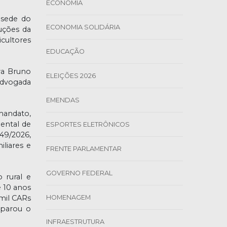
ECONOMIA
 sede do
ECONOMIA SOLIDÁRIA
uções da
cultores
EDUCAÇÃO
va Bruno
ELEIÇÕES 2026
 advogada
EMENDAS
mandato,
ental de
ESPORTES ELETRÔNICOS
49/2026,
liares e
FRENTE PARLAMENTAR
GOVERNO FEDERAL
 rural e
 10 anos
HOMENAGEM
mil CARs
sparou o
INFRAESTRUTURA