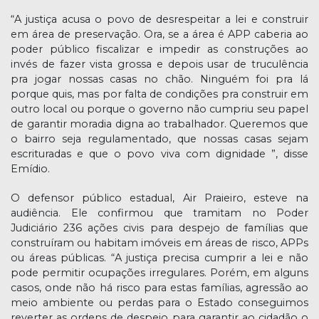
“A justiça acusa o povo de desrespeitar a lei e construir
em área de preservação. Ora, se a área é APP caberia ao
poder público fiscalizar e impedir as construções ao
invés de fazer vista grossa e depois usar de truculência
pra jogar nossas casas no chão. Ninguém foi pra lá
porque quis, mas por falta de condições pra construir em
outro local ou porque o governo não cumpriu seu papel
de garantir moradia digna ao trabalhador. Queremos que
o bairro seja regulamentado, que nossas casas sejam
escrituradas e que o povo viva com dignidade ”, disse
Emídio.
O defensor público estadual, Air Praieiro, esteve na
audiência. Ele confirmou que tramitam no Poder
Judiciário 236 ações civis para despejo de famílias que
construíram ou habitam imóveis em áreas de risco, APPs
ou áreas públicas. “A justiça precisa cumprir a lei e não
pode permitir ocupações irregulares. Porém, em alguns
casos, onde não há risco para estas famílias, agressão ao
meio ambiente ou perdas para o Estado conseguimos
reverter as ordens de despejo para garantir ao cidadão o