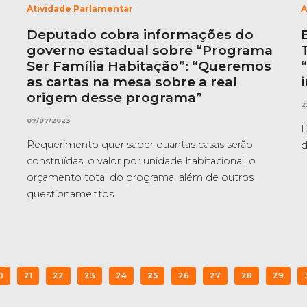
Atividade Parlamentar
A
Deputado cobra informações do
governo estadual sobre “Programa
Ser Família Habitação”: “Queremos
as cartas na mesa sobre a real
origem desse programa”
2
07/07/2023
D
Requerimento quer saber quantas casas serão
d
construídas, o valor por unidade habitacional, o
orçamento total do programa, além de outros
questionamentos
0
21
22
23
24
25
26
27
28
29