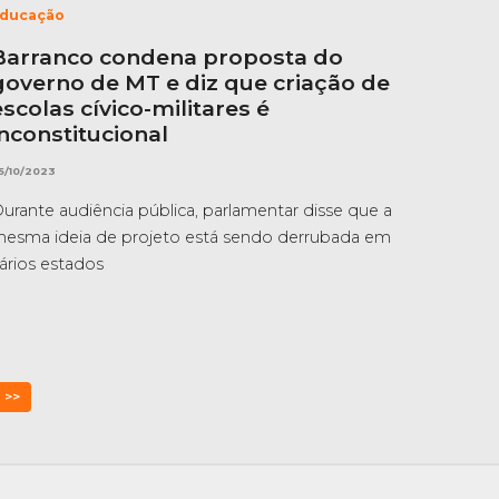
ducação
Barranco condena proposta do
governo de MT e diz que criação de
escolas cívico-militares é
inconstitucional
5/10/2023
urante audiência pública, parlamentar disse que a
esma ideia de projeto está sendo derrubada em
ários estados
>>