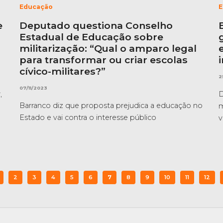
Educação
E
e
Deputado questiona Conselho
Estadual de Educação sobre
militarização: “Qual o amparo legal
para transformar ou criar escolas
cívico-militares?”
2
07/11/2023
,
D
Barranco diz que proposta prejudica a educação no
m
Estado e vai contra o interesse público
v
2
3
4
5
6
7
8
9
10
11
12