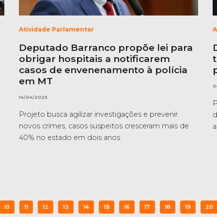
Atividade Parlamentar
A
Deputado Barranco propõe lei para
obrigar hospitais a notificarem
casos de envenenamento à polícia
em MT
0
14/04/2025
P
Projeto busca agilizar investigações e prevenir
d
novos crimes; casos suspeitos cresceram mais de
a
40% no estado em dois anos
10
11
12
13
14
15
16
17
18
19
20