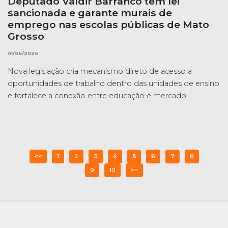
Deputado Valdir Barranco tem lei
sancionada e garante murais de
emprego nas escolas públicas de Mato
Grosso
01/06/2026
Nova legislação cria mecanismo direto de acesso a
oportunidades de trabalho dentro das unidades de ensino
e fortalece a conexão entre educação e mercado
<<
1
2
3
4
5
6
7
8
9
10
>>